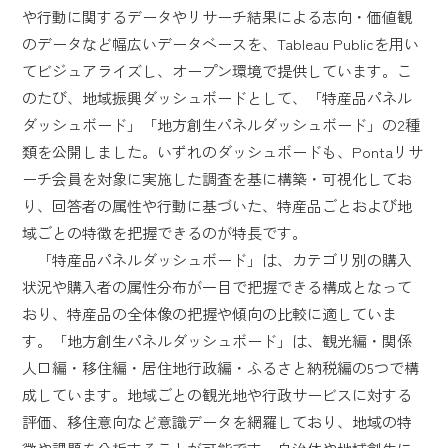
や行動に関するデータやリサーチ結果による志向・価値観
のデータなど幅広いデータベースを、Tableau Publicを用い
てビジュアライズし、オープン環境で提供しています。こ
のたび、地域振興ダッシュボードとして、「特産品パネル
ダッシュボード」「地方創生パネルダッシュボード」の2種
類を公開しました。いずれのダッシュボードも、Pontaリサ
ーチ会員を対象に実施した調査を基に構築・可視化してお
り、回答者の属性や行動に基づいた、特産品ごとおよび地
域ごとの特徴を把握できるのが特長です。
「特産品パネルダッシュボード」は、カテゴリ別の購入
状況や購入者の属性分布が一目で把握できる構成となって
おり、特産品の全体像の把握や傾向の比較に適していま
す。「地方創生パネルダッシュボード」は、観光編・関係
人口編・移住編・居住地行政編・ふるさと納税編の5つで構
成しています。地域ごとの観光地や行政サービスに対する
評価、移住意向など意識データを網羅しており、地域の特