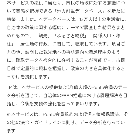
本サービスの提供に当たり、市民の地域に対する意識につ
いて実態を把握できる「地方創生データベース」を新たに
構築しました。本データベースは、15万人以上の生活者に、
自治体の政策に関する幅広いテーマで調査した結果をまと
めたもので、「観光」「ふるさと納税」「関係人口・移
住」「居住地の行政」に関して、聴取しています。項目ご
との他、訪問した観光地への再訪意向×満足理由のよう
に、聴取データを複合的に分析することが可能です。市民
目線で定量的に現状を把握し、政策の内容を具体化するき
っかけを提供します。
LMは、本サービスの提供および1億人超のPonta会員のデー
タ分析を通じて、自治体のEBPM推進における課題解決を目
指し、今後も支援の強化を図ってまいります。
※本サービスは、Ponta会員規約および個人情報保護法、そ
の他の法令・ガイドラインに則り、データ分析を行ってい
ます