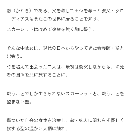
敵（かたき）
である、父を殺して王位を奪った叔父・クロ
ーディアスもまたこの世界に居ることを知り、
スカーレットは改めて復讐を強く胸に誓う。
そんな中彼女は、現代の日本からやってきた看護師・聖と
出会う。
時を超えて出会った二人は、最初は衝突しながらも、≪死
者の国≫を共に旅することに。
戦うことでしか生きられないスカーレットと、戦うことを
望まない聖。
傷ついた自分の身体を治療し、敵・味方に関わらず優しく
接する聖の温かい人柄に触れ、