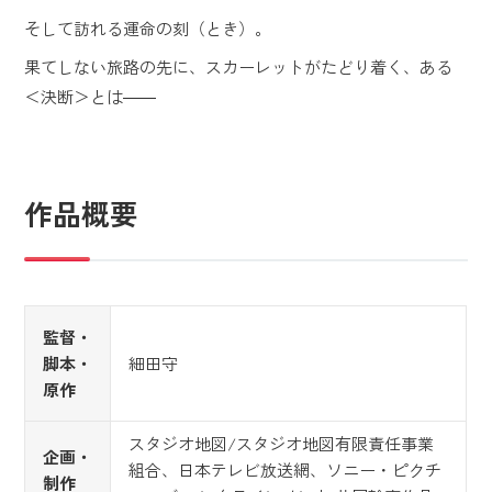
そして訪れる運命の
刻（とき）
。
果てしない旅路の先に、スカーレットがたどり着く、ある
＜決断＞とは――
作品概要
監督・
脚本・
細田守
原作
スタジオ地図/スタジオ地図有限責任事業
企画・
組合、日本テレビ放送網、ソニー・ピクチ
制作