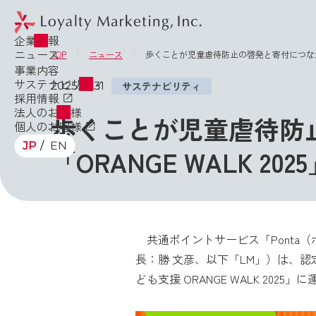
企業情報
ニュース
TOP
ニュース
歩くことが児童虐待防止の啓発と寄付につながるイベント
事業内容
サステナビリティ
2025.10.31
サステナビリティ
採用情報
法人のお客様
歩くことが児童虐待防
個人のお客様
JP
EN
「ORANGE WALK 20
共通ポイントサービス「Ponta
長：勝 文彦、以下「LM」）は、
ども支援 ORANGE WALK 2