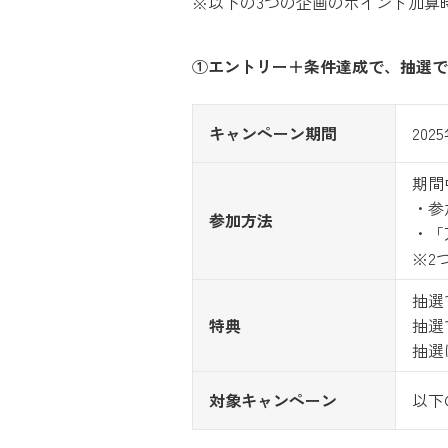
※以下の3つの企画のポイント加算時
①エントリー＋条件達成で、抽選で最大
キャンペーン期間
202
期間
・参
参加方法
・「
※2
抽選で
特典
抽選で
抽選
対象キャンペーン
以下