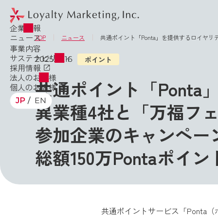
企業情報
ニュース
TOP
ニュース
共通ポイント「Ponta」を提供するロイヤリ
事業内容
サステナビリティ
2025.10.16
ポイント
採用情報
法人のお客様
共通ポイント「Pont
個人のお客様
JP
EN
異業種4社と「万福フ
参加企業のキャンペー
総額150万Pontaポイ
共通ポイントサービス「Ponta