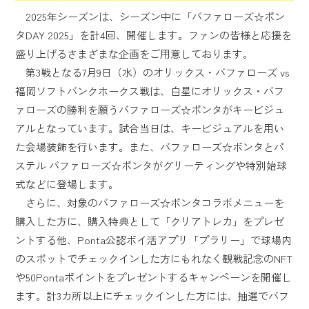
2025年シーズンは、シーズン中に「バファローズ☆ポン
タDAY 2025」を計4回、開催します。ファンの皆様と応援を
盛り上げるさまざまな企画をご用意しております。
第3戦となる7月9日（水）のオリックス・バファローズ vs
福岡ソフトバンクホークス戦は、白星にオリックス・バフ
ァローズの勝利を願うバファローズ☆ポンタがキービジュ
アルとなっています。試合当日は、キービジュアルを用い
た会場装飾を行います。また、バファローズ☆ポンタとパ
ステル バファローズ☆ポンタがグリーティングや特別始球
式などに登場します。
さらに、対象のバファローズ☆ポンタコラボメニューを
購入した方に、購入特典として「クリアトレカ」をプレゼ
ントする他、Ponta公認ポイ活アプリ「プラリー」で球場内
のスポットでチェックインした方にもれなく観戦記念のNFT
や50Pontaポイントをプレゼントするキャンペーンを開催し
ます。計3カ所以上にチェックインした方には、抽選でバフ