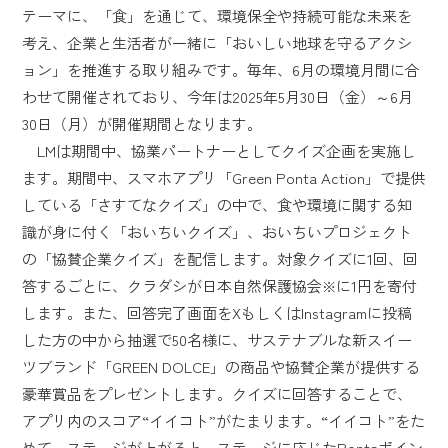
テーマに、「食」を通じて、環境保全や持続可能な未来を
考え、企業と生活者が一緒に「おいしい地球を守るアクシ
ョン」を推進する取り組みです。毎年、6月の環境月間に合
わせて開催されており、今年は2025年5月30日（金）～6月
30日（月）が開催期間となります。
LMは期間中、協業パートナーとしてクイズ企画を実施し
ます。期間中、スマホアプリ「Green Ponta Action」で提供
している「さすてなクイズ」の中で、食や環境に関する知
識が身に付く「おいちいクイズ」、おいちいプロジェクト
の「協賛企業クイズ」を配信します。対象クイズに1回、回
答するごとに、クラダシが日本自然保護協会※に1円を寄付
します。また、回答完了画面をXもしくはInstagramに投稿
した方の中から抽選で50名様に、サステナブルな新スイー
ツブランド「GREEN DOLCE」の商品や協賛企業が提供する
豪華賞品をプレゼントします。クイズに回答することで、
アプリ内のスコア“イイコト”がたまります。“イイコト”をた
めて、ステージが上がると、ステージに応じたPontaポイン