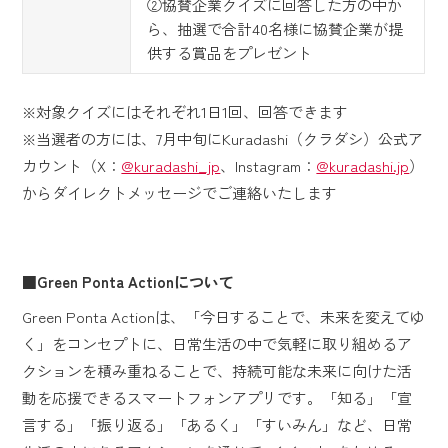
②協賛企業クイズに回答した方の中か
ら、抽選で合計40名様に協賛企業が提
供する賞品をプレゼント
※対象クイズにはそれぞれ1日1回、回答できます
※当選者の方には、7月中旬にKuradashi（クラダシ）公式ア
カウント（X：
@kuradashi_jp
、Instagram：
@kuradashi.jp
）
からダイレクトメッセージでご連絡いたします
■Green Ponta Actionについて
Green Ponta Actionは、「今日することで、未来を変えてゆ
く」をコンセプトに、日常生活の中で気軽に取り組めるア
クションを積み重ねることで、持続可能な未来に向けた活
動を応援できるスマートフォンアプリです。「知る」「宣
言する」「振り返る」「あるく」「すいみん」など、日常