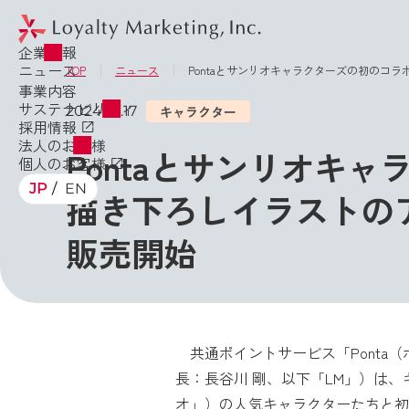
企業情報
ニュース
TOP
ニュース
Pontaとサンリオキャラクターズの初のコ
事業内容
サステナビリティ
2024.10.17
キャラクター
採用情報
法人のお客様
Pontaとサンリオキ
個人のお客様
JP
EN
描き下ろしイラストの
販売開始
共通ポイントサービス「Ponta
長：長谷川 剛、以下「LM」）は、
オ」）の人気キャラクターたちと初