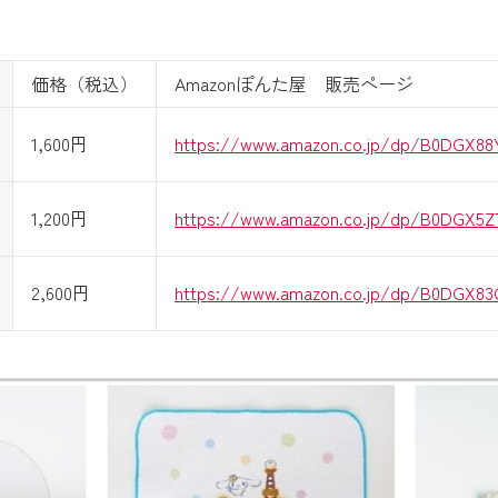
価格（税込）
Amazonぽんた屋 販売ページ
1,600円
https://www.amazon.co.jp/dp/B0DGX8
1,200円
https://www.amazon.co.jp/dp/B0DGX5Z
2,600円
https://www.amazon.co.jp/dp/B0DGX8