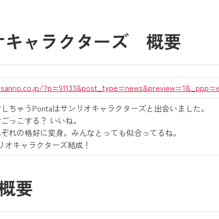
リオキャラクターズ 概要
.sanrio.co.jp/?p=91133&post_type=news&preview=1&_ppp=e
しちゃうPontaはサンリオキャラクターズと出会いました。
ごっこする？ いいね。
れぞれの格好に変身。みんなとっても似合ってるね。
サンリオキャラクターズ結成！
概要