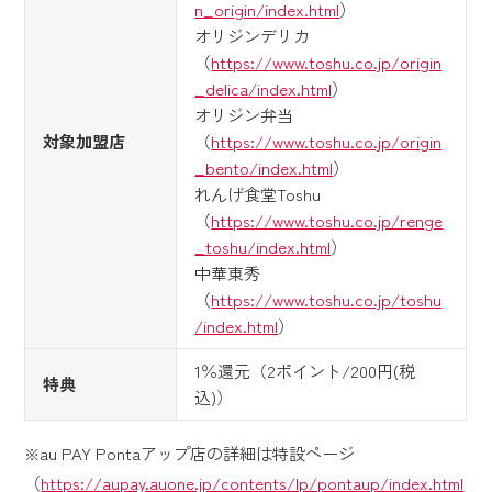
n_origin/index.html
）
オリジンデリカ
（
https://www.toshu.co.jp/origin
_delica/index.html
）
オリジン弁当
対象加盟店
（
https://www.toshu.co.jp/origin
_bento/index.html
）
れんげ食堂Toshu
（
https://www.toshu.co.jp/renge
_toshu/index.html
）
中華東秀
（
https://www.toshu.co.jp/toshu
/index.html
）
1％還元（2ポイント/200円(税
特典
込)）
※au PAY Pontaアップ店の詳細は特設ページ
（
https://aupay.auone.jp/contents/lp/pontaup/index.html