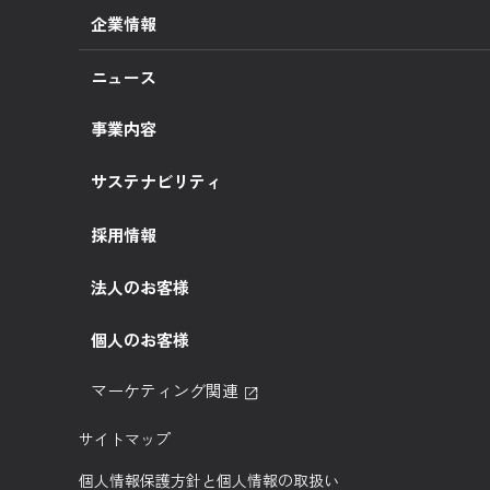
企業情報
企業理念
ニュース
代表挨拶
事業内容
会社概要
サステナビリティ
Ponta♡Sports
人権方針
採用情報
サステナビリティ活動紹介
法人のお客様
人的資本
ポイント関連
個人のお客様
マーケティング関連
サイトマップ
個人情報保護方針と個人情報の取扱い