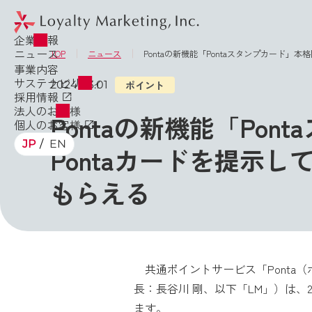
企業情報
ニュース
TOP
ニュース
Pontaの新機能「Pontaスタンプカード」
事業内容
サステナビリティ
2024.03.01
ポイント
採用情報
法人のお客様
Pontaの新機能「Po
個人のお客様
JP
EN
Pontaカードを提示
もらえる
共通ポイントサービス「Ponta
長：長谷川 剛、以下「LM」）は、2
ます。