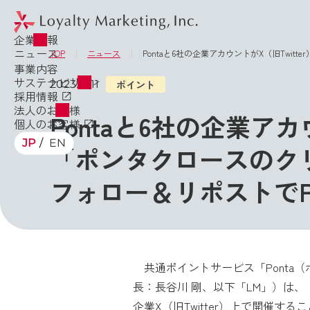
企業情報
ニュース
TOP
ニュース
Pontaと6社の企業アカウントがX（旧Twi
事業内容
サステナビリティ
2023.12.11
ポイント
採用情報
法人のお客様
Pontaと6社の企業アカ
個人のお客様
JP
EN
「ポンタクロースのク
フォロー＆リポストでP
共通ポイントサービス「Ponta
長：長谷川 剛、以下「LM」）は、
企業X（旧Twitter）上で開催す