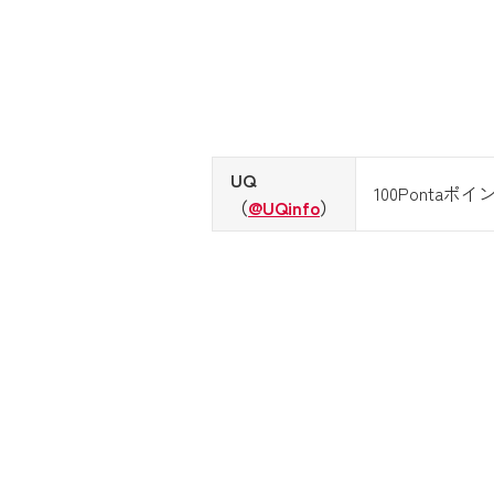
UQ
100Pontaポイ
（
@UQinfo
）