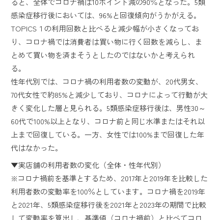
ると、全体でコロナ禍は10ポイント減の90％となった。5類
感染症移行後においては、96%と回復傾向がうかがえる。
TOPICS１の利用回数と比べると減少幅が小さくなってお
り、コロナ禍では消費者は買い物に行く回数を減らし、ま
とめて買い物を済まそうとしたのではないかと考えられ
る。
性年代別では、コロナ禍の利用者数の変動が、20代男女、
70代女性で約85%と減少しており、コロナによって行動が大
きく変化した層と見られる。5類感染症移行後は、男性30～
60代で100%以上となり、コロナ前と同じ水準またはそれ以
上まで回復している。一方、女性では100%まで回復した年
代はなかった。
▼実店舗の利用者数の変化（全体・性年代別）
※コロナ禍前を基準とするため、2017年と2019年を比較した
利用者数の変動率を100％としています。コロナ禍を2019年
と2021年、5類感染症移行後を2021年と2023年の期間で比較
して変動率を算出し、基準値（コロナ禍前）と比べてコロ