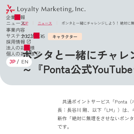
企業情報
ニュース
TOP
ニュース
ポンタと一緒にチャレンジしよう！ 絶対に無理
事業内容
サステナビリティ
2022.07.15
キャラクター
採用情報
法人のお客様
ポンタと一緒にチャレ
個人のお客様
JP
EN
～『Ponta公式You
共通ポイントサービス「Ponta
長：長谷川 剛、以下「LM」）は、
新作「絶対に無理をさせないポンタ体操
です。