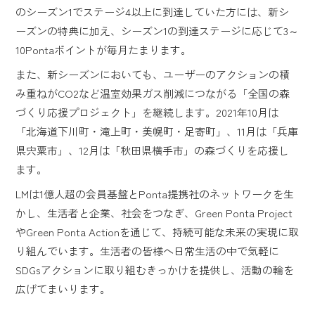
のシーズン1でステージ4以上に到達していた方には、新シ
ーズンの特典に加え、シーズン1の到達ステージに応じて3～
10Pontaポイントが毎月たまります。
また、新シーズンにおいても、ユーザーのアクションの積
み重ねがCO2など温室効果ガス削減につながる「全国の森
づくり応援プロジェクト」を継続します。2021年10月は
「北海道下川町・滝上町・美幌町・足寄町」、11月は「兵庫
県宍粟市」、12月は「秋田県横手市」の森づくりを応援し
ます。
LMは1億人超の会員基盤とPonta提携社のネットワークを生
かし、生活者と企業、社会をつなぎ、Green Ponta Project
やGreen Ponta Actionを通じて、持続可能な未来の実現に取
り組んでいます。生活者の皆様へ日常生活の中で気軽に
SDGsアクションに取り組むきっかけを提供し、活動の輪を
広げてまいります。