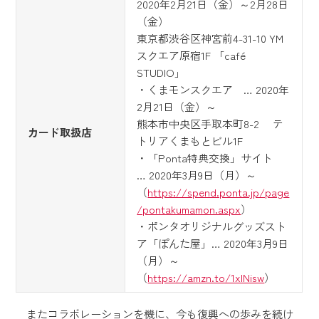
2020年2月21日（金）～2月28日
（金）
東京都渋谷区神宮前4-31-10 YM
スクエア原宿1F 「café
STUDIO」
・くまモンスクエア … 2020年
2月21日（金）～
熊本市中央区手取本町8-2 テ
カード取扱店
トリアくまもとビル1F
・「Ponta特典交換」サイト
… 2020年3月9日（月）～
（
https://spend.ponta.jp/page
/pontakumamon.aspx
）
・ポンタオリジナルグッズスト
ア「ぽんた屋」… 2020年3月9日
（月）～
（
https://amzn.to/1xlNisw
）
またコラボレーションを機に、今も復興への歩みを続け